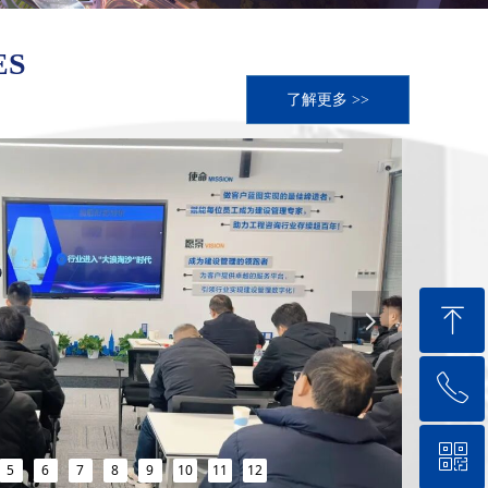
ES
了解更多 >>
ꁸ
넲
ꂅ
回到顶部
ꀥ
0571-88562786
5
6
7
8
9
10
11
12