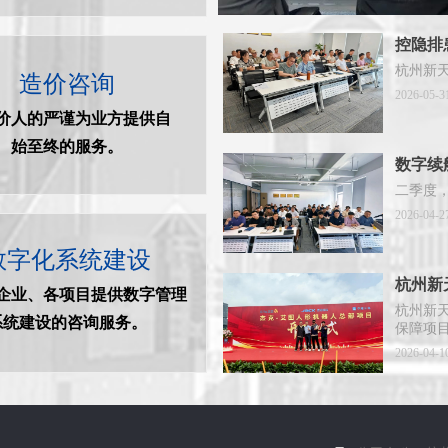
控隐排
杭州新天
造价咨询
2026-05-3
价人的严谨为业方提供自
始至终的服务。
数字续
产工作
二季度
2026-04-2
数字化系统建设
杭州新
企业、各项目提供数字管理
目开工
杭州新
系统建设的咨询服务。
保障项
2026-04-1