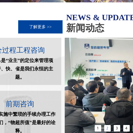
NEWS & UPDAT
新闻动态
了解更多 >>
全过程工程咨询
是“业主”的定位来管理项
好、快、省是我们永恒的主
题。
넳
前期咨询
实施中繁琐的手续办理工作
们，“物超所值”是最好的诠
1
2
3
4
释。