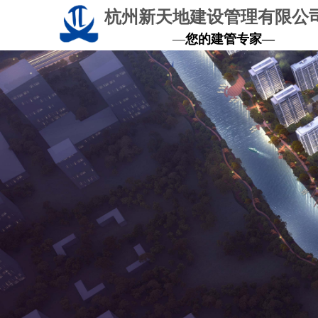
杭州新天地建设管理有限公
—
您的建管专家—
公司核心精神
工匠精神
精于技， 匠于心，品于行!
捕猎精神
多思考，久坚持，再尝试！
c