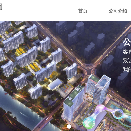
司
首页
公司介绍
公
客
致
我