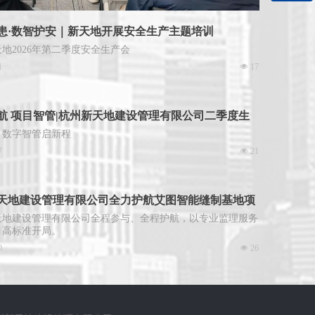
微信二维码
患·数智护安｜新天地开展安全生产主题培训
地2026年第二季度安全生产会
1
넶
17
航 项目智管|杭州新天地建设管理有限公司二季度生
会议顺利召开
，数字智管启新程
7
넶
21
天地建设管理有限公司全力护航艾图智能缝制基地项
建设
天地建设管理有限公司全程参与、全程护航，以专业监理服务
目高标准开局。
0
넶
26